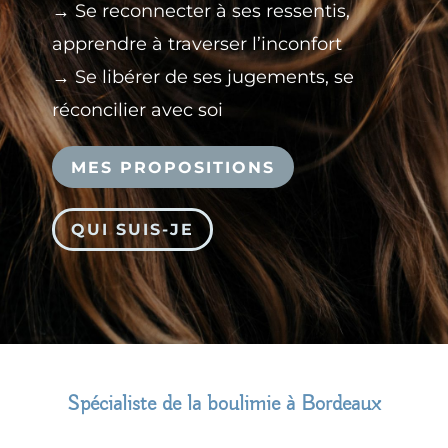
→ Se reconnecter à ses ressentis,
a
pprendre à traverser l’inconfort
→
Se libérer de ses jugements, se
réconcilier avec soi
MES PROPOSITIONS
QUI SUIS-JE
Spécialiste de la boulimie à Bordeaux