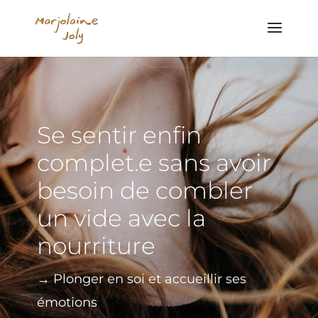
Se sentir enfin
complet.e sans avoir
besoin de combler
un vide avec la
nourriture
→ Plonger en soi et accueillir ses
émotions