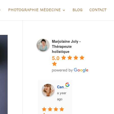
PHOTOGRAPHIE MÉDECINE
BLOG
CONTACT
Marjolaine Joly -
Thérapeute
holistique
5.0
Candice Henin
Raphael LARRE
T F
a year
a year
a year
ago
ago
ago