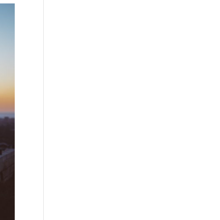
douceur, son 
prise dans une 
de toi, gratitude 
écoute, et la 
intimité 
pour ta 
fluidité avec 
bienveillante, se 
disponibilité 
laquelle elle est 
découvrir - 
désintéressé, 
capable 
avant tout soi-
merci pour ton 
d'accompagner 
même mais 
partage 
le groupe. 
aussi ensemble 
généreux. Au 
Merci 
- et mettre tout 
plaisir de te 
Marjolaine !!! je 
le reste de côté 
revoir...
recommande à 
pendant un 
présent aux 
moment très 
personnes qui 
ressourçant. Je 
m'entourent 
reviendrai et je 
ses ateliers !
recommande ! 
Merci