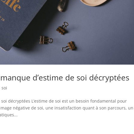
u manque d’estime de soi décryptées
 soi
soi décryptées L’estime de soi est un besoin fondamental pour
mage négative de soi, une insatisfaction quant à son parcours, un
tiques...