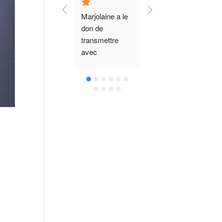
Marjolaine a le 
Ma première 
Marjolaine...une 
don de 
expérience de 
belle rencontre 
transmettre 
Tantra avec 
grâce au 
avec 
Marjolaine... Un 
hasard de 
bienveillance 
besoin et une 
l'espace de 
son amour du 
envie de 
possibles m'a 
tantra. J'ai 
déconnexion... 
permis de 
assisté à un de 
l'espace de 
découvrir le 
ses atelier et je 
presque 3 
tantra très 
peux dire 
heures, je me 
doux, avec 
qu'elle m'a 
suis retrouvé 
beaucoup de 
emmené dans 
parmi des 
délicatesse, 
des espaces 
inconnus, 
bienveillance et 
que je ne 
guidés par 
écoute. 
connaissais 
Marjolaine, 
Gratitude pour 
pas encore. J'ai 
pendant lequel 
cette ambiance 
apprécié son 
nous avons pu 
lumineuse que 
ancrage, sa 
tous lâcher 
tu crée autours 