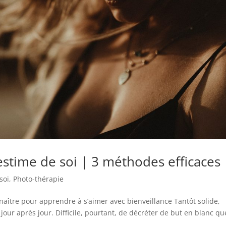
time de soi | 3 méthodes efficaces
soi
,
Photo-thérapie
onnaître pour apprendre à s’aimer avec bienveillance Tantôt solide,
 jour après jour. Difficile, pourtant, de décréter de but en blanc qu